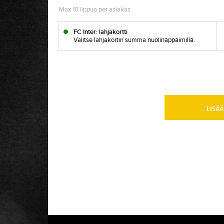
Max 10 lippua per asiakas
FC Inter: lahjakortti
Valitse lahjakortin summa nuolinäppäimillä.
LISÄÄ