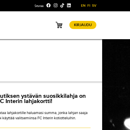
Facebook
Instagram
TikTok
Linkedin
EN
FI
SV
Seuraa:
KIRJAUDU
Ostoskori
utiksen ystävän suosikkilahja on
C Interin lahjakortti!
ataa lahjakortille haluamasi summa, jonka lahjan saaja
i käyttää valitsemiinsa FC Interin kotiotteluihin.