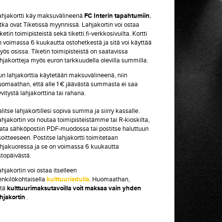
ahjakortti käy maksuvälineenä
FC Interin tapahtumiin
,
otka ovat Tiketissä myynnissä. Lahjakortin voi ostaa
ketin toimipisteistä sekä tiketti.fi-verkkosivuilta. Kortti
n voimassa 6 kuukautta ostohetkestä ja sitä voi käyttää
ös osissa. Tiketin toimipisteistä on saatavissa
ahjakortteja myös euron tarkkuudella olevilla summilla.
un lahjakorttia käytetään maksuvälineenä, niin
uomaathan, että alle 1 € jäävästä summasta ei saa
vitystä lahjakorttina tai rahana.
litse lahjakortillesi sopiva summa ja siirry kassalle.
hjakortin voi noutaa toimipisteistämme tai R-kioskilta,
ilata sähköpostiin PDF-muodossa tai postitse haluttuun
oitteeseen. Postitse lahjakortti toimitetaan
ahjakuoressa ja se on voimassa 6 kuukautta
stopäivästä.
hjakortin voi ostaa itselleen
enkilökohtaisella
kulttuuriedulla
. Huomaathan,
ttä
kulttuurimaksutavoilla voit maksaa vain yhden
ahjakortin
.