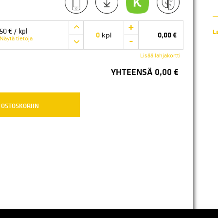
+
50
€ / kpl
L
0
0,00
€
kpl
-
Näytä tietoja
Lisää lahjakortti
YHTEENSÄ
0,00
€
 OSTOSKORIIN