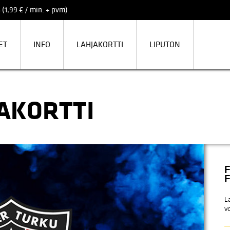
 (1,99 € / min. + pvm)
ET
INFO
LAHJAKORTTI
LIPUTON
JAKORTTI
F
F
L
vo