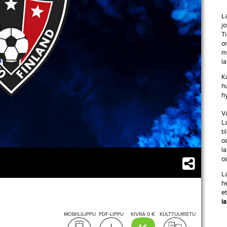
L
j
Ti
o
my
l
K
h
hy
Va
La
t
os
l
o
La
h
e
l
MOBIILILIPPU
PDF-LIPPU
KIVRA 0 €
KULTTUURIETU