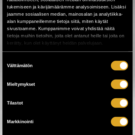
tukemiseen ja kävijämäärämme analysoimiseen. Lisäksi
jaamme sosiaalisen median, mainosalan ja analytiikka-
alan kumppaneillemme tietoja siitä, miten käytät
Tältä sivulta löydät kaikki
Ellinooran
tulevat
sivustoamme. Kumppanimme voivat yhdistää näitä
keikat.
tietoja muihin tietoihin, joita olet antanut heille tai joita on
Ellinoora
on useilla Emma-palkinnolla
kerätty, kun olet käyttänyt heidän palvelujaan.
palkittu artisti ja lauluntekijä. Hän on
pitkän uransa aikana yhdistänyt
orgaanisen popmusiikin, määrätietoisen
Suostumuksen
oman tiensä kulkemisen ja suuren
äänensä luoden niistä menestyksekkään
Välttämätön
valinta
uran. Ellinoora on julkaissut lukuisia koko
kansan tuntemia ajattomia hittejä,
kuten
Elefantin paino
,
Leijonakuningas
,
Bäng Bäng typerä sydän
ja
Dinosauruksii
Mieltymykset
, joka oli vuoden 2021 radioiden soitetuin ja
palkittiin Radiogaalassa Vuoden
radiobiisinä.
Tilastot
Ellinoora/Warner
Ellinoora - Facebook
Ellinoora - Instagram
Markkinointi