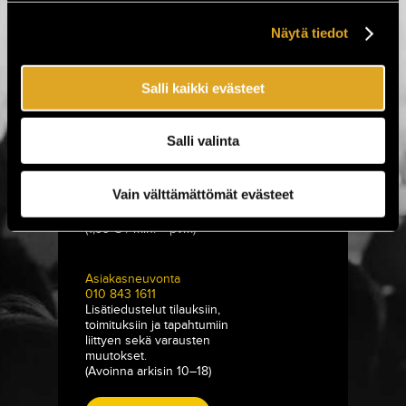
Näytä tiedot
Tiketti Oy
Eerikinkatu 36
Salli kaikki evästeet
00180 Helsinki
hei@tiketti.fi
Salli valinta
Puhelinpalvelu
0600-1-1616
Vain välttämättömät evästeet
Lipputilaukset sekä -varaukset.
ma–la 9–21, su 11–18
(1,99 € / min. + pvm)
Asiakasneuvonta
010 843 1611
Lisätiedustelut tilauksiin,
toimituksiin ja tapahtumiin
liittyen sekä varausten
muutokset.
(Avoinna arkisin 10–18)