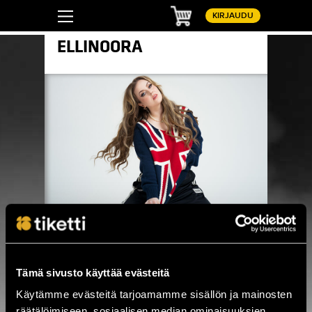
Ostoskori
KIRJAUDU
ELLINOORA
Pinterest
LinkedIn
WhatsApp
Facebook
Tämä sivusto käyttää evästeitä
Ei hakutuloksia
Käytämme evästeitä tarjoamamme sisällön ja mainosten
räätälöimiseen, sosiaalisen median ominaisuuksien