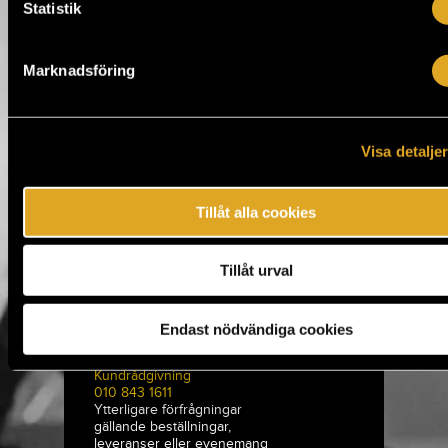
Statistik
tarjolla ruokaa yömyöhään.
Marknadsföring
Tiketti Oy
Eerikinkatu 36
Visa detalje
00180 Helsingfors, Finland
hei@tiketti.fi
Tillåt alla cookies
Telefontjänst
0600-1-1616
Tillåt urval
Biljettbeställningar och
bokningar.
mån-lör 9-21, sön 11-18 (1,99 € /
Endast nödvändiga cookies
min. + lsa)
Kundrådgivning
010 843 1611
Ytterligare förfrågningar
gällande beställningar,