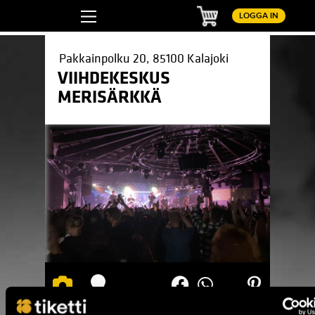
Kundvagn
LOGGA IN
Pakkainpolku 20, 85100 Kalajoki
VIIHDEKESKUS
MERISÄRKKÄ
Pinterest
LinkedIn
WhatsApp
Facebook