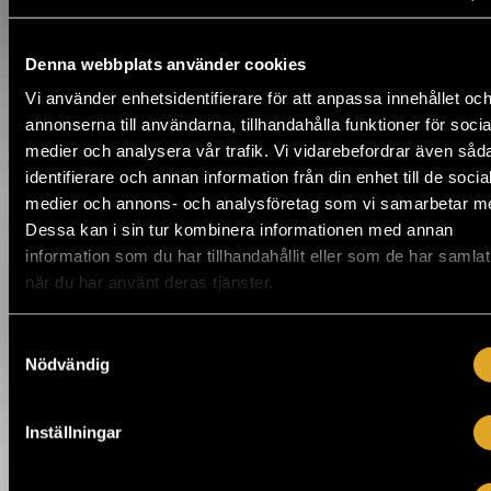
Inga sökresultat
Denna webbplats använder cookies
Kontrollera söktermer eller
starta ny sökning genom att
Vi använder enhetsidentifierare för att anpassa innehållet oc
välja en kategori under.
annonserna till användarna, tillhandahålla funktioner för socia
medier och analysera vår trafik. Vi vidarebefordrar även såd
identifierare och annan information från din enhet till de socia
medier och annons- och analysföretag som vi samarbetar m
Dessa kan i sin tur kombinera informationen med annan
information som du har tillhandahållit eller som de har samlat
www.merisarkka.fi
när du har använt deras tjänster.
Tervetuloa Merisärkälle!
Samtyckesval
Viihdekeskus Merisärkkä on
Nödvändig
tapahtumapaikka kuumilla Kalajoen
hiekoilla. Alakerran Jätti Areenalla, esiintyy
suomen huippu artistit, bändit, teatterit ym.
Vintin Yökerhossa näet viikoittain
Inställningar
livekeikkoja tai kuulet parhaat biisit DJ:tä.
Karaoke Klubilla laulat ja tanssit uusimpien
hittien tahdissa. Yläkerrasta löytyy myös
rento Karhu-baari. Tulo Ravintolassa on