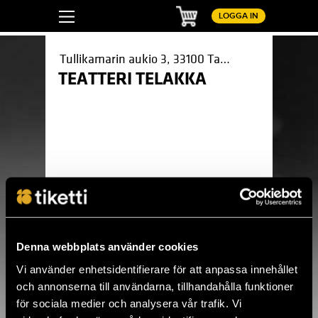
Kundvagn
LOGGA IN
Tullikamarin aukio 3, 33100 Tampere
TEATTERI TELAKKA
Pinterest
LinkedIn
WhatsApp
Facebook
Denna webbplats använder cookies
Vi använder enhetsidentifierare för att anpassa innehållet
Kuningatarhillo
och annonserna till användarna, tillhandahålla funktioner
Kuningatarhillo
Lö 1.8. - Sö 13.12. / Teatteri Telakka / Tampere
för sociala medier och analysera vår trafik. Vi