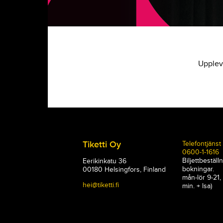
Uppleve
Tiketti Oy
Telefontjänst
0600-1-1616
Biljettbeställ
Eerikinkatu 36
bokningar.
00180 Helsingfors, Finland
mån-lör 9-21, 
hei@tiketti.fi
min. + lsa)