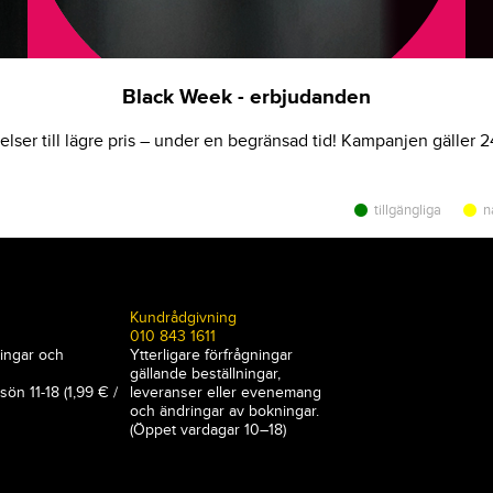
Black Week - erbjudanden
lser till lägre pris – under en begränsad tid! Kampanjen gäller 2
tillgängliga
n
Kundrådgivning
010 843 1611
ningar och
Ytterligare förfrågningar
gällande beställningar,
sön 11-18 (1,99 € /
leveranser eller evenemang
och ändringar av bokningar.
(Öppet vardagar 10–18)