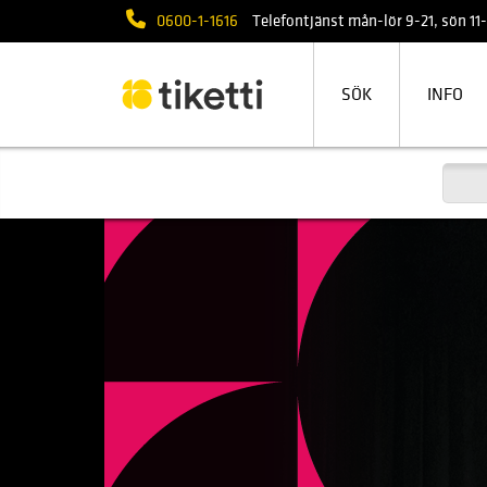
0600-1-1616
Telefontjänst mån-lör 9-21, sön 11-1
SÖK
INFO