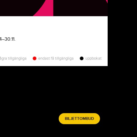
4–30.11.
ågra tillgängliga
endast få tillgängliga
uppbokat
BILJETTOMBUD