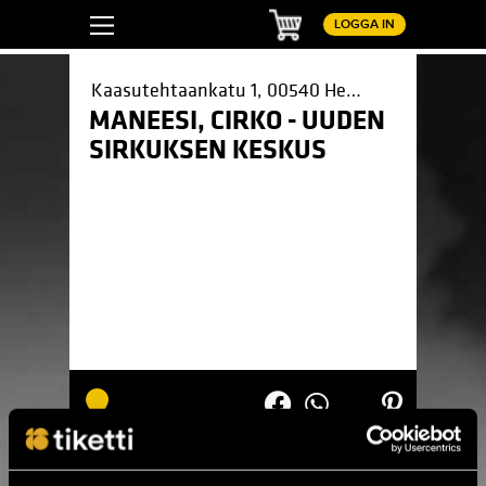
Kundvagn
LOGGA IN
Kaasutehtaankatu 1, 00540 Helsinki
MANEESI, CIRKO - UUDEN
SIRKUKSEN KESKUS
Pinterest
LinkedIn
WhatsApp
Facebook
Inga sökresultat