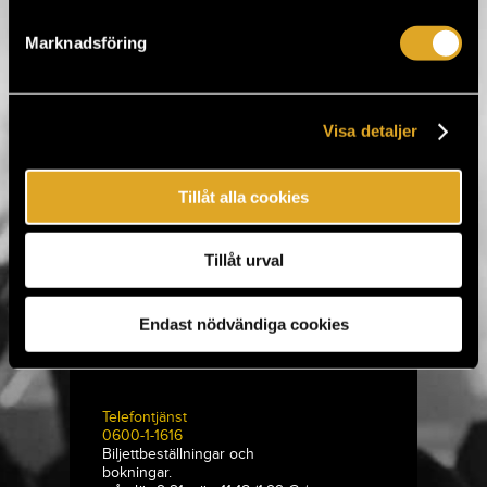
hengähtää ja nauttia virvokkeita
tunnelmallisessa aulabaarissa, jota
pyöritämme yhdessä Suvilahti TBA:n
Marknadsföring
kanssa. Tutustu Cirkon eri salien
tapahtumasisältöön:
Cirko
Solmusali
Visa detaljer
Marianne-teltta
Saleihin on esteetön pääsy hissillä.
Tillåt alla cookies
Tillåt urval
Tiketti Oy
Eerikinkatu 36
Endast nödvändiga cookies
00180 Helsingfors, Finland
hei@tiketti.fi
Telefontjänst
0600-1-1616
Biljettbeställningar och
bokningar.