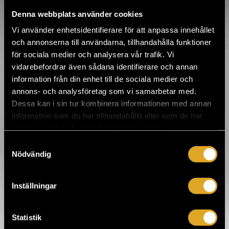
Denna webbplats använder cookies
Kontrollera söktermer eller
starta ny sökning genom att
Vi använder enhetsidentifierare för att anpassa innehållet
välja en kategori under.
och annonserna till användarna, tillhandahålla funktioner
för sociala medier och analysera vår trafik. Vi
vidarebefordrar även sådana identifierare och annan
information från din enhet till de sociala medier och
annons- och analysföretag som vi samarbetar med.
Dessa kan i sin tur kombinera informationen med annan
information som du har tillhandahållit eller som de har
samlat in när du har använt deras tjänster.
Samtyckesval
www.cirko.fi
Nödvändig
Cirko - Uuden sirkuksen keskus ry
on
edistänyt ja kehittänyt suomalaista
nykysirkusta jo vuodesta 2002. Vuonna
Inställningar
2011 avattiin Helsingin Suvilahteen entisen
kaasulaitoksen kojehuoneen tiloihin esitys-
ja tuotantotalo Cirko, joka sisältää 1400
neliötä työskentely- ja esitystiloja. Ennen
Statistik
näytöksiä kävijällä on mahdollisuus