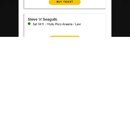
BUY TICKET
Steve 'n' Seagulls
Steve 'n' Seagulls
Sat 14.11. / Hullu Poro Areena / Levi
BUY TICKET
www.hulluporo.fi
Ovet auki esiintyjäiltoina klo 21.00
Ikäraja K-18.
Hullu Poron ravintoloihin kuuluva Hullu
Poro Areena on Levin yöelämän sydän.
1700 juhlijaa vetävä Hullu Poro Areena