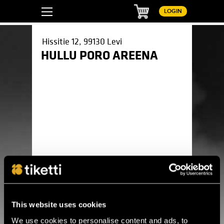
Basket
LOGIN
Hissitie 12, 99130 Levi
HULLU PORO AREENA
Pinterest
LinkedIn
WhatsApp
Facebook
Yölintu
Yölintu
This website uses cookies
Wed 9.9. / Hullu Poro Areena / Levi
We use cookies to personalise content and ads, to