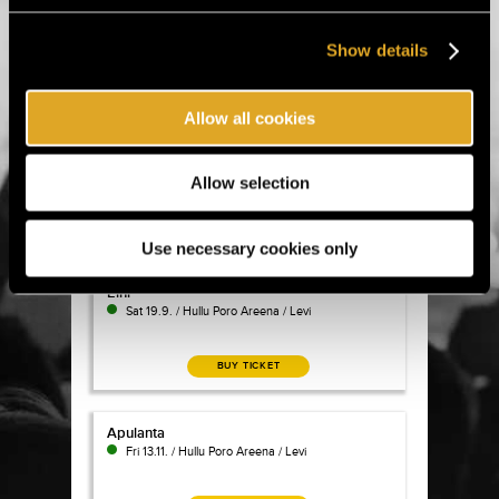
Komiat
Komiat
Thu 17.9. / Hullu Poro Areena / Levi
Show details
BUY TICKET
Allow all cookies
Ysäri Allstars - Nina Tapio, Sani & Jari Drome Karjala
Ysäri Allstars - Nina Tapio, Sani & Jari Drome
Karjalainen
Allow selection
Fri 18.9. / Hullu Poro Areena / Levi
BUY TICKET
Use necessary cookies only
Eini
Eini
Sat 19.9. / Hullu Poro Areena / Levi
BUY TICKET
Apulanta
Apulanta
Fri 13.11. / Hullu Poro Areena / Levi