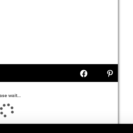
Pinterest
LinkedIn
WhatsApp
Facebook
ase wait...