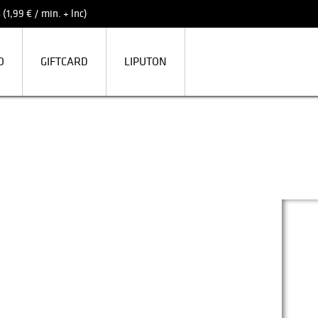
(1,99 € / min. + lnc)
O
GIFTCARD
LIPUTON