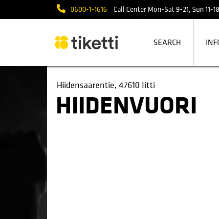
0600-1-1616
Call Center Mon-Sat 9-21, Sun 11-18 
SEARCH
INF
Hiidensaarentie, 47610 Iitti
HIIDENVUORI