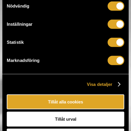
Samtyckesval
viihtyisä lounge alan harrastajille, illalla
laadukas keikkapaikka ja puolenyön
Nödvändig
jälkeen ravintolasta kuoriutuu kuuma
jatkoklubi ja tanssinnälkäisille alakerrassa
on tarjolla suosittu rockhenkinen yökerho.
Ravintolassa on asiakkaiden käyttöön
Inställningar
maksuton langaton internet-yhteys ja
baarin tiskiltä löytyvät päivän tuoreimmat
lehdet kuten Helsingin Sanomat, Rumba,
Statistik
Soundi, Rytmi ja Inferno.
Yläkerrassa on iso baarin puoli eli Bar
Loose ja alakerrassa sijaitsee Club Loose,
jossa järjestetään 4-5 kertaa viikossa
Marknadsföring
elävää musiikkia rockin ja popin kautta
aina jatsiin ja death metalliin. Laatu edellä,
genret vasta sitten perässä.
Viikonloppuöisin bändien jälkeen Bar
Loosen "montussa" kaupungin kuumimmat
Visa detaljer
tiskijukat soittavat parasta rockhenkistä
levymusiikkia aina valomerkkiin saakka.
Facebook
Tillåt alla cookies
Avustaja ilmaiseksi. Ovella peritään
eteispalvelumaksu 3 €.
Tillåt urval
Opening hours