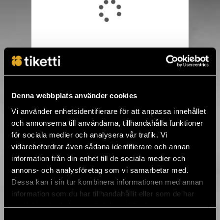
KÖP BILJETT
Denna webbplats använder cookies
Vi använder enhetsidentifierare för att anpassa innehållet
www.barloose.com
och annonserna till användarna, tillhandahålla funktioner
för sociala medier och analysera vår trafik. Vi
Bar Loose on Helsingin ydinkeskustassa
sijaitseva garage rock -baari, joka on
vidarebefordrar även sådana identifierare och annan
näppärästi kivenheiton päästä linja-auto- ja
information från din enhet till de sociala medier och
rautatieasemasta. Tämä Annakatu 21:n
rock-pyhättö on auki iltahämärästä
annons- och analysföretag som vi samarbetar med.
aamunkoittoon, aueten juuri sopivasti
Dessa kan i sin tur kombinera informationen med annan
rennoksi "jätänpä stressit narikkaan" -
tyyppiseksi hengähdyspaikaksi.
information som du har tillhandahållit eller som de har
Bar Loose on ennen kaikkea
samlat in när du har använt deras tjänster.
kohtaamispaikka: alkuillasta se on