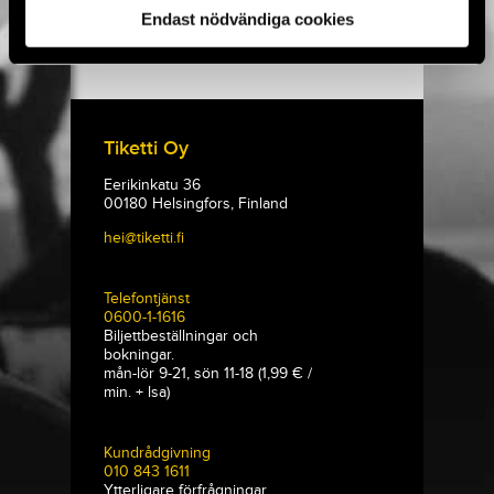
KE-SU 20:00-04:30
Endast nödvändiga cookies
Tiketti Oy
Eerikinkatu 36
00180 Helsingfors, Finland
hei@tiketti.fi
Telefontjänst
0600-1-1616
Biljettbeställningar och
bokningar.
mån-lör 9-21, sön 11-18 (1,99 € /
min. + lsa)
Kundrådgivning
010 843 1611
Ytterligare förfrågningar
gällande beställningar,