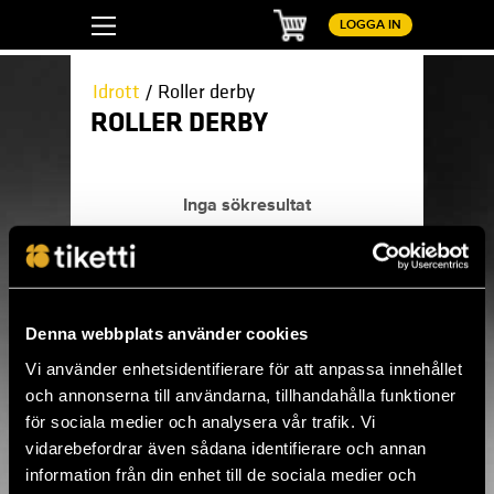
Kundvagn
LOGGA IN
Idrott
/ Roller derby
ROLLER DERBY
Inga sökresultat
Här hittar du alla kommande evenemang
Denna webbplats använder cookies
inom roller derby.
Vi använder enhetsidentifierare för att anpassa innehållet
och annonserna till användarna, tillhandahålla funktioner
Idrott
Basket
för sociala medier och analysera vår trafik. Vi
Bilsport
vidarebefordrar även sådana identifierare och annan
Boboll
Bollsporter
information från din enhet till de sociala medier och
Boxning