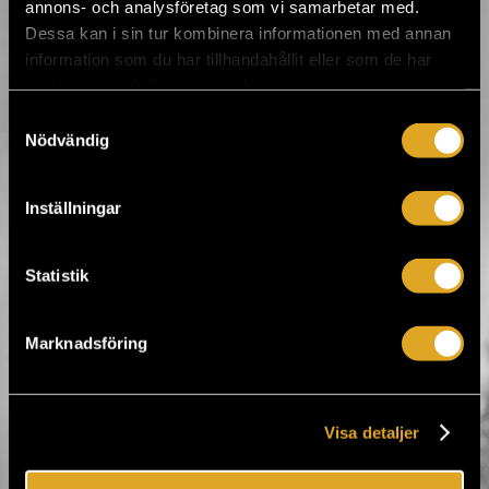
annons- och analysföretag som vi samarbetar med.
Dans tävlingar
esports
Dessa kan i sin tur kombinera informationen med annan
F-liiga
information som du har tillhandahållit eller som de har
Fotboll
Friidrott
samlat in när du har använt deras tjänster.
Innebandy
Kampsporter
Samtyckesval
Motorsporter
Nödvändig
Roller derby
Tennis
Vintersporter
Volleyboll
Inställningar
Övrig idrott
Statistik
Tiketti Oy
Marknadsföring
Eerikinkatu 36
00180 Helsingfors, Finland
hei@tiketti.fi
Visa detaljer
Telefontjänst