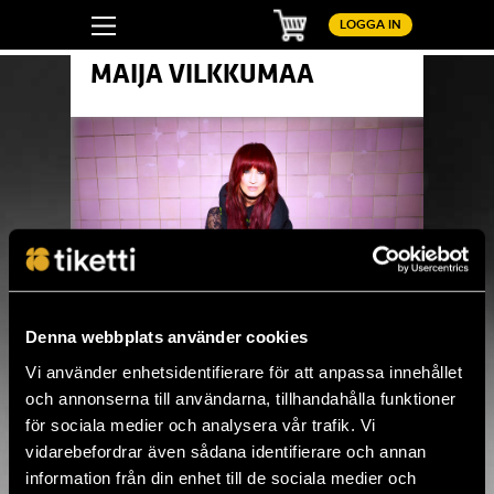
Kundvagn
LOGGA IN
MAIJA VILKKUMAA
Denna webbplats använder cookies
Pinterest
LinkedIn
WhatsApp
Facebook
Vi använder enhetsidentifierare för att anpassa innehållet
och annonserna till användarna, tillhandahålla funktioner
för sociala medier och analysera vår trafik. Vi
vidarebefordrar även sådana identifierare och annan
information från din enhet till de sociala medier och
Här hittar du alla kommande konserter av