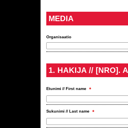
MEDIA
Organisaatio
1. HAKIJA // [NRO].
Etunimi // First name
*
Sukunimi // Last name
*