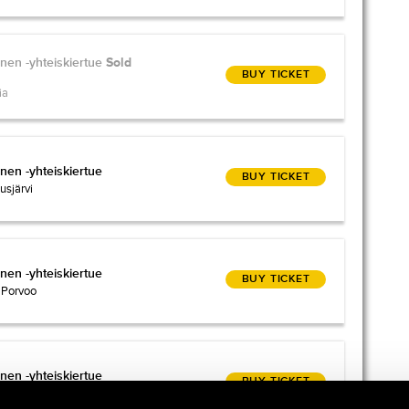
anen -yhteiskiertue
anen -yhteiskiertue
Sold
BUY TICKET
ia
anen -yhteiskiertue
nen -yhteiskiertue
BUY TICKET
usjärvi
anen -yhteiskiertue
nen -yhteiskiertue
BUY TICKET
 Porvoo
anen -yhteiskiertue
nen -yhteiskiertue
BUY TICKET
s Vanha Paukku / Lapua