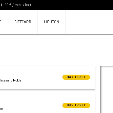
(1,99 € / min. + lnc)
O
GIFTCARD
LIPUTON
BUY TICKET
dassaari / Nokia
BUY TICKET
he