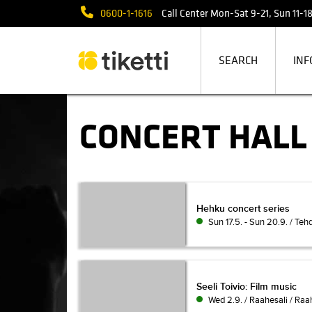
0600-1-1616
Call Center Mon-Sat 9-21, Sun 11-18 
SEARCH
INF
CONCERT HALL
Hehku concert series
Hehku concert series
Sun 17.5. - Sun 20.9. / Teh
Seeli Toivio: Film music
Seeli Toivio: Film music
Wed 2.9. / Raahesali / Raa